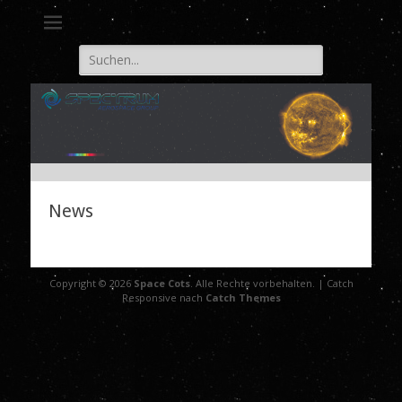
Eine weitere WordPress-Website
Space Cots
Suche
nach:
News
Copyright © 2026
Space Cots
. Alle Rechte vorbehalten. | Catch
Responsive nach
Catch Themes